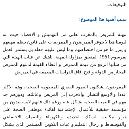
التوقيعات..
سبب أهمية هذا الموضوع :
مهنة التمريض بالمغرب تعاني من التهميش و الاقصاء حيث انه
ليومنا هذا لا يتوفر الممرضون و الممرضات على قانون ينظم مهنتهم
و يبرز ما هو من اختصاصهم وما ليس عليهم فعله بل يستمر العمل
بمرسوم 1961 المتعلق بمزاولة المهنة، ناهيك عن غياب الهيئة التي
من شأنها الرفع من قيمة الممرض و اعطاء القيمة لدبلوم الممرض
المجاز من الدولة و فتح افاق الدراسات المعمقة في التمريض.
الممرضون يشكلون العمود الفقري للمنظومة الصحية، وهم الاكثر
عددا والاوسع انتشارا والاقرب إلى المريض وعائلته، ودورهم جد
مهم في التنمية الصحية بشكل عام.ورغم ذلك فانهم لايستفيدون من
مؤسسة حقيقية للأعمال الإجتماعية لفائدة موظفي الصحة على
غرار مكاتب السكك الحديدة والكهرباء والضمان الاجتماعي
والفوسفاط و رجال التعليم.و غياب التكوين المستمر الذي يشكل