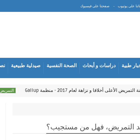
اتنا على يوتيوب
صفحتنا على فيسبوك
بار طبية
دراسات و أبحاث
الصحة النفسية
صيدلية طبيعية
نصا
ض اﻷعلى أخلاقا و نزاهة لعام 2017 - منظمة Gallup
مم
التمريض
زارة : هذا ما يريد التمريض، فهل من مستجيب؟
ريد التمريض، فهل من مستجيب؟