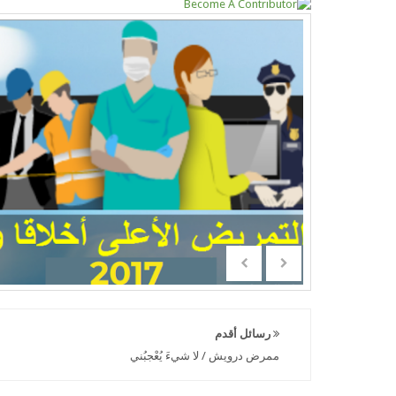
رسائل أقدم
ممرض درويش / لا شيءَ يُعْجبُني