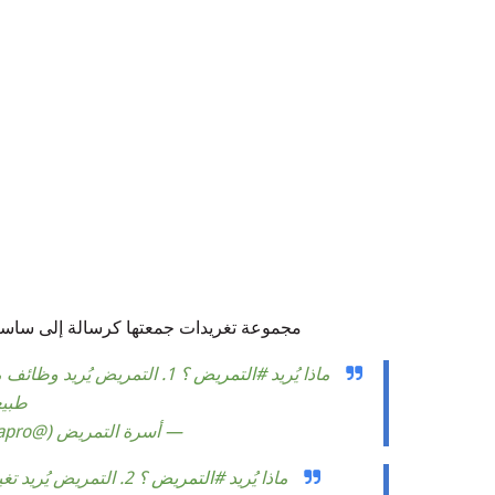
مجموعة تغريدات جمعتها كرسالة إلى ساسة 
ماذا يُريد
#التمريض
؟ 1. التمريض يُريد وظائ
طبيع
— أسرة التمريض (@Sehapro)
ماذا يُريد
#التمريض
؟ 2. التمريض يُريد تغيير النظرة السلبية السائدة عند بعض فئات المجتمع.