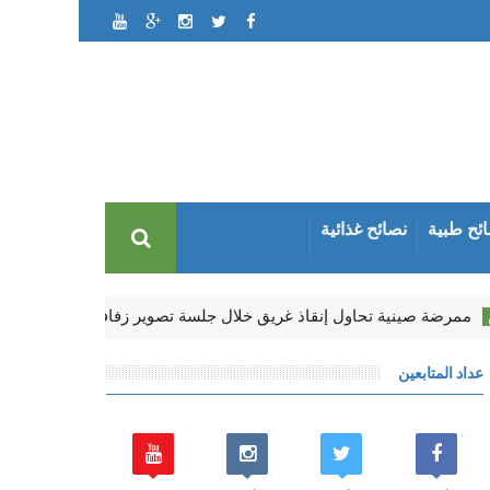
ئح طبية
نصائح غذائية
رضة صينية تحاول إنقاذ غريق خلال جلسة تصوير زفافها وتدمّر فستانها
عداد المتابعين