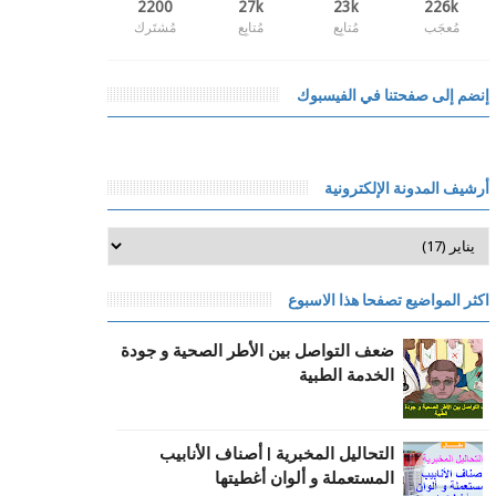
2200
27k
23k
226k
مُعجَب
مُتابِع
مُتابِع
مُشتَرك
إنضم إلى صفحتنا في الفيسبوك
أرشيف المدونة الإلكترونية
اكثر المواضيع تصفحا هذا الاسبوع
ضعف التواصل بين الأطر الصحية و جودة
الخدمة الطبية
التحاليل المخبرية | أصناف الأنابيب
المستعملة و ألوان أغطيتها