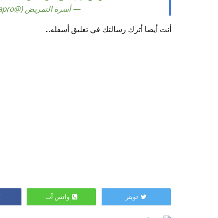
— أسرة التمريض (@Sehapro)
أنت أيضا أترك رسالتك في تعليق أسفله...
تويتر
واتس آب