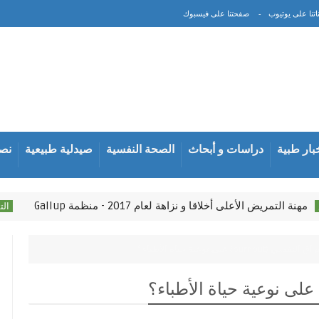
اتنا على يوتيوب
صفحتنا على فيسبوك
بار طبية
دراسات و أبحاث
الصحة النفسية
صيدلية طبيعية
نصا
 التمريض اﻷعلى أخلاقا و نزاهة لعام 2017 - منظمة Gallup
التمريض
burno) على نوعية حياة الأطباء؟