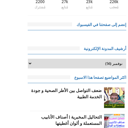
2200
27k
23k
226k
مُعجَب
مُتابِع
مُتابِع
مُشتَرك
إنضم إلى صفحتنا في الفيسبوك
أرشيف المدونة الإلكترونية
اكثر المواضيع تصفحا هذا الاسبوع
ضعف التواصل بين الأطر الصحية و جودة
الخدمة الطبية
التحاليل المخبرية | أصناف الأنابيب
المستعملة و ألوان أغطيتها