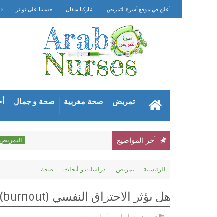
أعلن في موقع أسرة التمريض
شاركنا بمقال
حسابنا على تويتر
قن
تمريض
صحة مغربية
صحة و جمال
أخ
مهنة
آخر المواضيع
التمريض
الرئيسية
تمريض
دراسات و أبحاث
صحة
هل يؤثر الاحتراق النفسي (ut
هل يؤثر الاحتراق النفسي (burnout) على نوعية حياة الأطباء؟
تمريض
,
دراسات و أبحاث
,
صحة