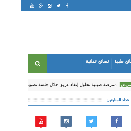
ئح طبية
نصائح غذائية
ممرضة صينية تحاول إنقاذ غريق خلال جلسة تصوير زفافها وتدمّر فستانه
عداد المتابعين