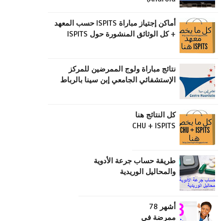
أماكن إجتياز مباراة ISPITS حسب المعهد
+ كل الوثائق المنشورة حول ISPITS
نتائج مباراة ولوج الممرضين للمركز
الإستشفائي الجامعي إبن سينا بالرباط
كل النتائج هنا
CHU + ISPITS
طریقة حساب جرعة الأدویة
والمحالیل الوریدیة
أشهر 78
ممرضة في