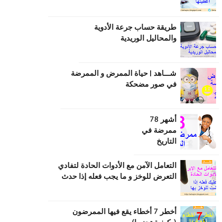
طریقة حساب جرعة الأدویة
والمحالیل الوریدیة
شـــاهد | حياة الممرض و الممرضة
في صور مضحكة
أشهر 78
ممرضة في
التاريخ
التعامل الآمن مع الأدوات الحادة لتفادي
التعرض للوخز و ما يجب فعله إذا حدث
أخطر 7 أخطاء يقع فيها الممرضون