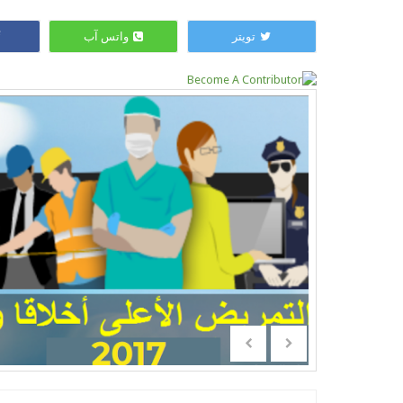
تويتر
واتس آب