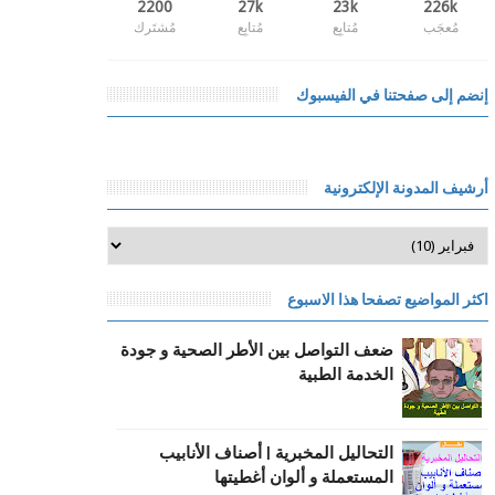
2200
27k
23k
226k
مُعجَب
مُتابِع
مُتابِع
مُشتَرك
إنضم إلى صفحتنا في الفيسبوك
أرشيف المدونة الإلكترونية
اكثر المواضيع تصفحا هذا الاسبوع
ضعف التواصل بين الأطر الصحية و جودة
الخدمة الطبية
التحاليل المخبرية | أصناف الأنابيب
المستعملة و ألوان أغطيتها