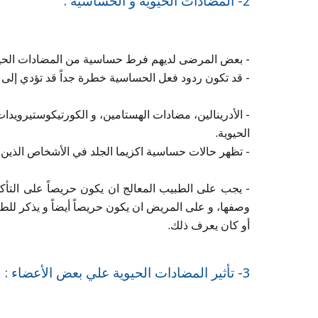
2- المضادات الحيوية و الحساسية :
- بعض المرضى لديهم فرط حساسية من المضادات الحيوية خصوصاً المحتوية على 
- قد تكون ردود فعل الحساسية خطرة جداً قد تؤدي إلى Cardiovascular failure في أغلب الأحيان.
- الأدرينالين، مضادات الهستامين، و الكورتيكوستيروي
الحيوية.
- تظهر حالات حساسية اكزيما الجلد في الأشخاص الذين
- يجب على الطبيب المعالج ان يكون حريصاً على التأ
وصفها، و على المريض ان يكون حريصاً أيضاً و يذكر لل
أو كان يعرف ذلك.
3- تأثير المضادات الحيوية علي بعض الأعضاء :