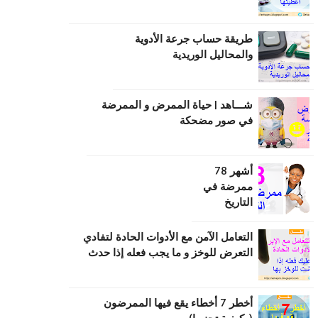
طریقة حساب جرعة الأدویة
والمحالیل الوریدیة
شـــاهد | حياة الممرض و الممرضة
في صور مضحكة
أشهر 78
ممرضة في
التاريخ
التعامل الآمن مع الأدوات الحادة لتفادي
التعرض للوخز و ما يجب فعله إذا حدث
أخطر 7 أخطاء يقع فيها الممرضون