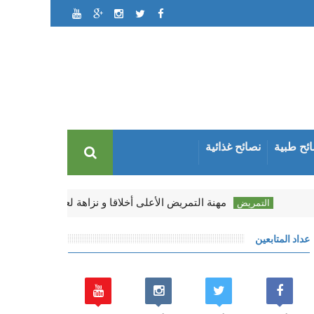
ئح طبية
نصائح غذائية
مهنة التمريض اﻷعلى أخلاقا و نزاهة لعام 2017 - منظمة Gallup
الت
عداد المتابعين