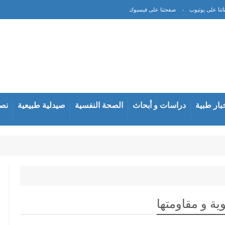
اتنا على يوتيوب
صفحتنا على فيسبوك
بار طبية
دراسات و أبحاث
الصحة النفسية
صيدلية طبيعية
نصا
التمريض
المضادات الحيوية و مقاومتها
ة و مقاومتها