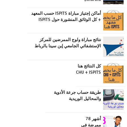
أماكن إجتياز مباراة ISPITS حسب المعهد
+ كل الوثائق المنشورة حول ISPITS
نتائج مباراة ولوج الممرضين للمركز
الإستشفائي الجامعي إبن سينا بالرباط
كل النتائج هنا
CHU + ISPITS
طریقة حساب جرعة الأدویة
والمحالیل الوریدیة
أشهر 78
ممرضة في