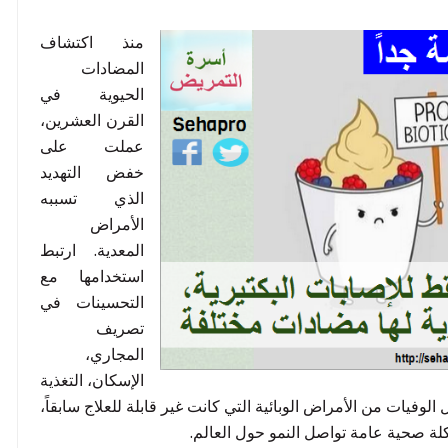
منذ اكتشاف
المضادات
الحيوية في
القرن العشرين،
عملت على
خفض التهديد
الذي تسببه
الأمراض
المعدية. ارتبط
استخدامها مع
التحسينات في
تصريف
المجاري،
الإسكان، التغذية
الوفيات من الأمراض الوبائية التي كانت غير قابلة للعلاج سابقاً،
ة صحية عامة تواصل النمو حول العالم.