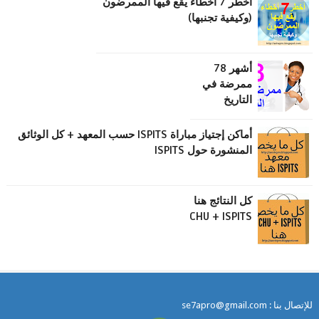
أخطر 7 أخطاء يقع فيها الممرضون
(وكيفية تجنبها)
أشهر 78
ممرضة في
التاريخ
أماكن إجتياز مباراة ISPITS حسب المعهد + كل الوثائق
المنشورة حول ISPITS
كل النتائج هنا
CHU + ISPITS
للإتصال بنا : se7apro@gmail.com