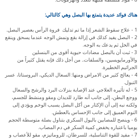
هناك
فوائد عديدة
يتمتع بها البصل وهي كالتالي:
1 - علاج سقوط الشعر إذا ما تم تدليك ‏ ‏فروة الرأس بعصير البصل.
2 - البصل يفيد كذلك في إزالة بقع ونمش الوجه ‏‏عندما يسحق وينقع
في الخل ثم يدعك به الوجه.
3 - ثبت أن بالبصل مضادات حيوية أقوى من البنسلين
والأورمايويسين، والسلفات.. من أجل ذلك فإنه يقتل كثيراً من
الجراثيم الخطيرة.
4 - يعالج كثير من الامراض ومنها: السعال الديكي، البروستاتا، عسر
التبول.
5 - له تأثيره العلاجي عند الإصابة بنزلات البرد ‏‏والرشح والسعال
ووجع البطن، إلى جانب أنه طارد للديدان ومقو ومنشط للجسم،
ولكنه ‏‏نبه إلى أن الإكثار من أكل البصل يسبب الوخم ويؤدي إلى
النوم العميق إلى جانب ‏‏الإحساس بالعطش.
6 - وينصح للمصابين بالبول السكري بتناول بصلة متوسطة الحجم
يوميا باعتباره يخفض ‏‏كمية السكر في دم المصاب.
7 - مفيد للقوة التناسلية، للسرطان، للروماتيزم، مقو للأعصاب و